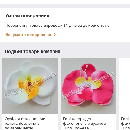
Умови повернення
Повернення товару впродовж 14 днів за домовленістю
Всі умови повернення
Подібні товари компанії
Орхідея фаленопсис
Голівка орхідеї
Голі
голівка 9см, біла з
фаленопсис з вусиком
фале
помаранчевою
10см, рожева
10см