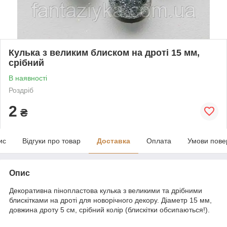
Кулька з великим блиском на дроті 15 мм,
срібний
В наявності
Роздріб
2
₴
ис
Відгуки про товар
Доставка
Оплата
Умови пове
Опис
Декоративна пінопластова кулька з великими та дрібними
блискітками на дроті для новорічного декору. Діаметр 15 мм,
довжина дроту 5 см, срібний колір (блискітки обсипаються!).