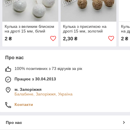
Кулька з великим блиском
Кулька з присипкою на
Куль
на дроті 15 мм, білий
дроті 15 мм, золотий
на д
2
2,30
2
₴
₴
₴
Про нас
100% позитивних з 73 відгуків за рік
Працює з 30.04.2013
м. Запоріжжя
Балабине, Запоріжжя, Україна
Контакти
Про нас