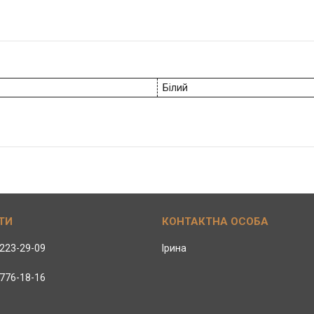
Білий
 223-29-09
Ірина
 776-18-16