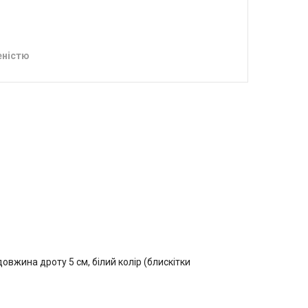
еністю
овжина дроту 5 см, білий колір (блискітки