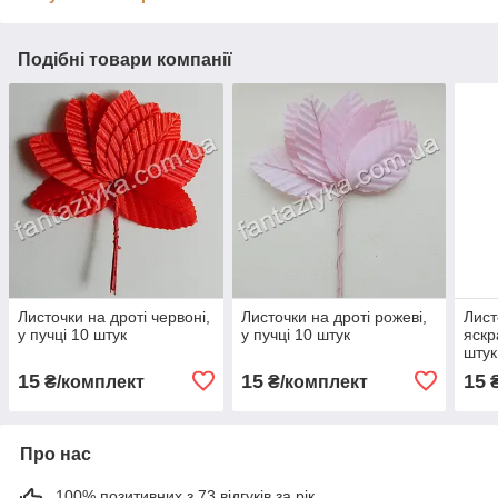
Подібні товари компанії
Листочки на дроті червоні,
Листочки на дроті рожеві,
Лист
у пучці 10 штук
у пучці 10 штук
яскр
штук
15
15
15
₴/комплект
₴/комплект
₴
Про нас
100% позитивних з 73 відгуків за рік