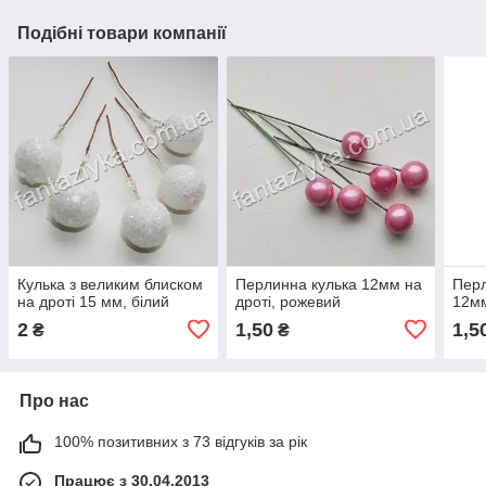
Подібні товари компанії
Кулька з великим блиском
Перлинна кулька 12мм на
Перл
на дроті 15 мм, білий
дроті, рожевий
12м
2
1,50
1,5
₴
₴
Про нас
100% позитивних з 73 відгуків за рік
Працює з 30.04.2013