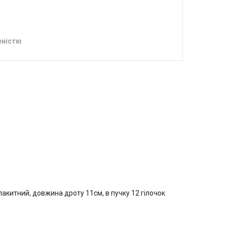
еністю
лакитний, довжина дроту 11см, в пучку 12 гілочок