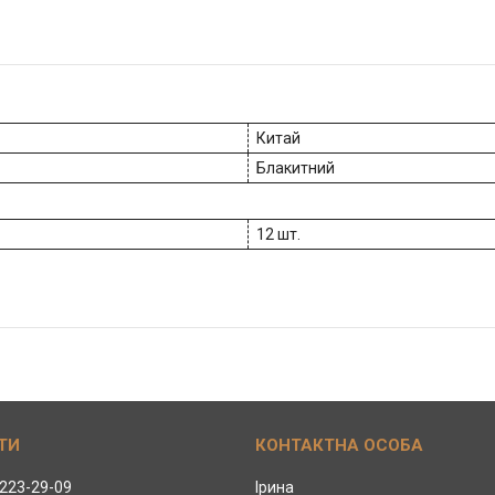
Китай
Блакитний
12 шт.
 223-29-09
Ірина