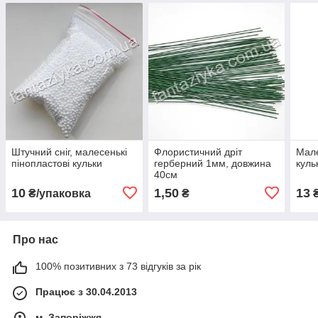
Штучний сніг, малесенькі
Флористичний дріт
Мале
пінопластові кульки
герберний 1мм, довжина
куль
40см
10
1,50
13
₴/упаковка
₴
₴
Про нас
100% позитивних з 73 відгуків за рік
Працює з 30.04.2013
м. Запоріжжя