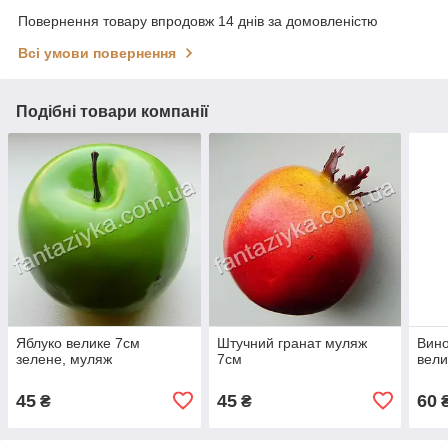
Повернення товару впродовж 14 днів за домовленістю
Всі умови повернення
Подібні товари компанії
Яблуко велике 7см
Штучний гранат муляж
Вино
зелене, муляж
7см
вели
45
45
60
₴
₴