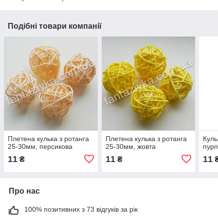
Подібні товари компанії
Плетена кулька з ротанга
Плетена кулька з ротанга
Куль
25-30мм, персикова
25-30мм, жовта
пур
11
11
11
₴
₴
Про нас
100% позитивних з 73 відгуків за рік