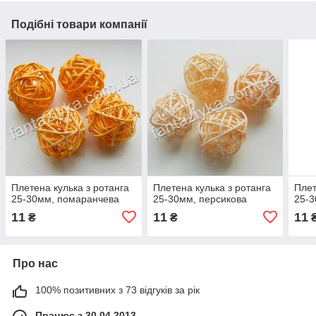
Подібні товари компанії
Плетена кулька з ротанга
Плетена кулька з ротанга
Плет
25-30мм, помаранчева
25-30мм, персикова
25-3
11
11
11
₴
₴
Про нас
100% позитивних з 73 відгуків за рік
Працює з 30.04.2013