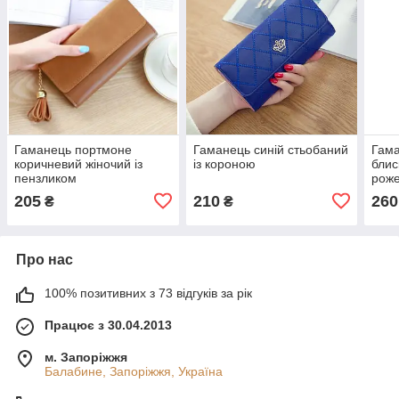
Гаманець портмоне
Гаманець синій стьобаний
Гама
коричневий жіночий із
із короною
блис
пензликом
рож
205
210
260
₴
₴
Про нас
100% позитивних з 73 відгуків за рік
Працює з 30.04.2013
м. Запоріжжя
Балабине, Запоріжжя, Україна