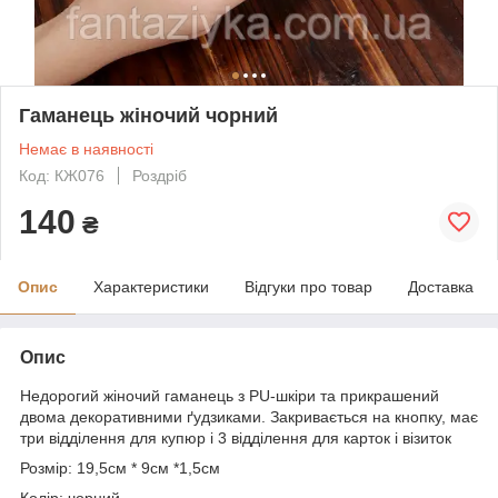
Гаманець жіночий чорний
Немає в наявності
Код: КЖ076
Роздріб
140
₴
Опис
Характеристики
Відгуки про товар
Доставка
Опис
Недорогий жіночий гаманець з PU-шкіри та прикрашений
двома декоративними ґудзиками. Закривається на кнопку, має
три відділення для купюр і 3 відділення для карток і візиток
Розмір: 19,5см * 9см *1,5см
Колір: чорний