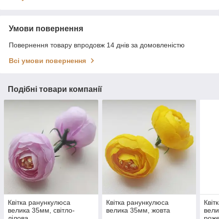
Умови повернення
Повернення товару впродовж 14 днів за домовленістю
Всі умови повернення
Подібні товари компанії
Квітка ранункулюса
Квітка ранункулюса
Квіт
велика 35мм, світло-
велика 35мм, жовта
вели
лілова
рож