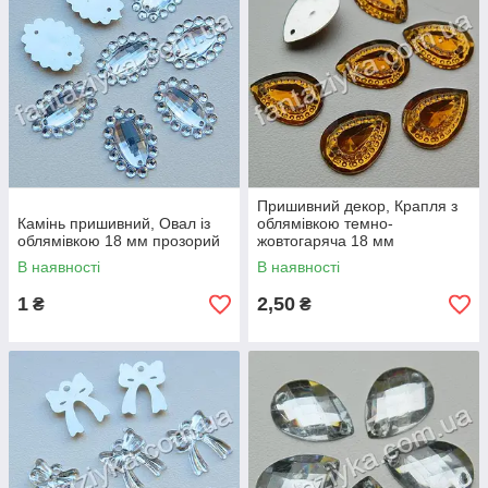
Пришивний декор, Крапля з
Камінь пришивний, Овал із
облямівкою темно-
облямівкою 18 мм прозорий
жовтогаряча 18 мм
В наявності
В наявності
1
2,50
₴
₴